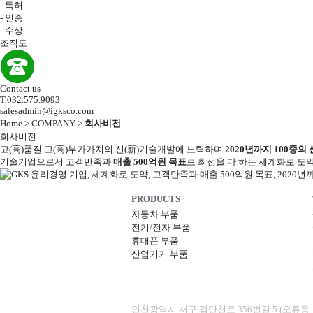
-
특허
-
인증
-
수상
조직도
Contact us
T.032.575.9093
salesadmin@igksco.com
Home > COMPANY >
회사비전
회사비전
고(高)품질 고(高)부가가치의 신(新)기술개발에 노력하며
2020년까지 100종
기술기업으로서 고객만족과
매출 500억원 목표
로 최선을 다 하는 세계화로 도
PRODUCTS
자동차 부품
전기/전자 부품
휴대폰 부품
산업기기 부품
인천광역시 서구 검단천로 356번길 5 (오류동 1639-1) Te