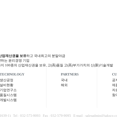
의 산업재산권을 보유
하고 국내최고의 분말야금
약하는 윤리경영 기업
TECHNOLOGY
PARTNERS
CU
생산공정
국내
공
설비현황
해외
제
기업연구소
자
품질시스템
찾
개발시스템
l : 032-575-9093 Fax : 032-579-9095 E-mail : salesadmin@igksco.c