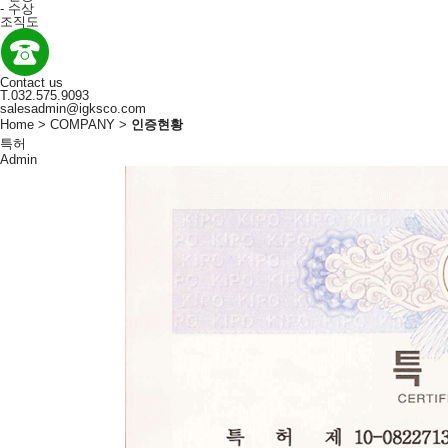
-
수상
조직도
Contact us
T.032.575.9093
salesadmin@igksco.com
Home > COMPANY >
인증현황
특허
Admin