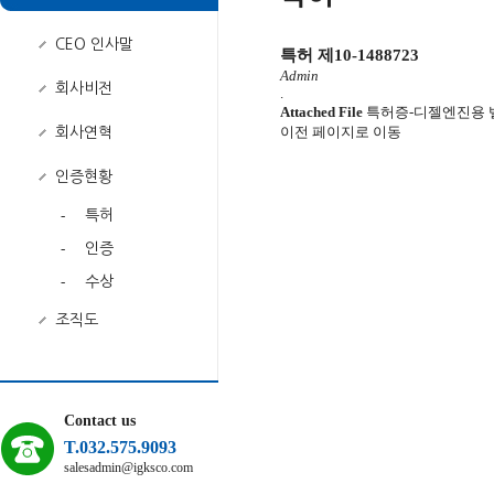
CEO 인사말
특허 제10-1488723
Admin
회사비전
.
Attached File
특허증-디젤엔진용 밸브
이전 페이지로 이동
회사연혁
인증현황
-
특허
-
인증
-
수상
조직도
Contact us
T.032.575.9093
salesadmin@igksco.com