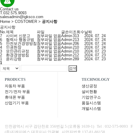
Contact us
T.032.575.9093
salesadmin@igksco.com
Home > COSTOMER >
공지사항
공지사항
No.
제목
파일
글쓴이
조회수
날짜
7
사이버 신문고
첨부파일 없음
Admin
313
2024. 07. 24
6
협력사 행동규범
첨부파일 없음
Admin
213
2024. 07. 24
5
안전보건경영방침
첨부파일 없음
Admin
206
2024. 07. 24
4
인권헌장
첨부파일 없음
Admin
210
2024. 07. 24
3
보안관리규정
첨부파일 없음
Admin
210
2024. 07. 23
2
환경경영방침
첨부파일 없음
Admin
212
2024. 07. 23
1
윤리강령
첨부파일 없음
Admin
289
2024. 07. 23
1
PRODUCTS
TECHNOLOGY
자동차 부품
생산공정
전기/전자 부품
설비현황
휴대폰 부품
기업연구소
산업기기 부품
품질시스템
개발시스템
인천광역시 서구 검단천로 356번길 5 (오류동 1639-1) Tel : 032-575-9093 Fax : 0
(주)지케이에스 대표이사 안광복 사업자번호 137-81-86158